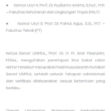
● ​Nomor Urut 4: Prof. Dr. Rudianto Amirta, S.Hut., M.P.
– Fakultas Kehutanan dan Lingkungan Tropis (FKLT)
● ​Nomor Urut 5: Prof. Dr. Fahrul Agus, S.Si., M.T. –
Fakultas Teknik (FT)
Ketua Senat UNMUL, Prof. Dr. H. M. Amir Masruhim,
M.Kes., mengatakan penetapan lima bakal calon
rektor tersebut merupakan hasil musyawarah mufakat
Senat UNMUL setelah seluruh tahapan administrasi
dan verifikasi dilaksanakan sesuai ketentuan yang
berlaku.
“Senat Universitas Mulawarman berkomitmen